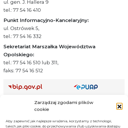
ul. gen. J. Hallera 9
tel.: 77 54 16 410
Punkt Informacyjno-Kancelaryjny:
ul. Ostrówek 5,
tel.: 77 54 16 332
Sekretariat Marszałka Województwa
Opolskiego:
tel.: 77 54 16 510 lub 311,
faks: 77 54 16 512
Adres ePUAP Urzędu: /q877fxtk55/SkrytkaESP
Zarządzaj zgodami plików
Adres do e-Doręczeń
cookie
Urzędu: AE:PL-66703-73759-IGTUV-14
Aby zapewnić jak najlepsze wrażenia, korzystamy z technologii,
takich jak pliki cookie, do przechowywania i/lub uzyskiwania dostępu