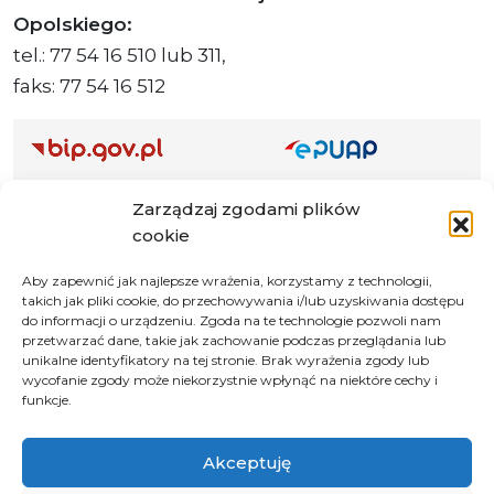
Opolskiego:
tel.: 77 54 16 510 lub 311,
faks: 77 54 16 512
Adres ePUAP Urzędu: /q877fxtk55/SkrytkaESP
Zarządzaj zgodami plików
Adres do e-Doręczeń
cookie
Urzędu: AE:PL-66703-73759-IGTUV-14
Aby zapewnić jak najlepsze wrażenia, korzystamy z technologii,
takich jak pliki cookie, do przechowywania i/lub uzyskiwania dostępu
do informacji o urządzeniu. Zgoda na te technologie pozwoli nam
przetwarzać dane, takie jak zachowanie podczas przeglądania lub
Polityka prywatności
unikalne identyfikatory na tej stronie. Brak wyrażenia zgody lub
wycofanie zgody może niekorzystnie wpłynąć na niektóre cechy i
Klauzula informacyjna RODO
funkcje.
Deklaracja dostępności
Instrukcja obsługi BIP
Akceptuję