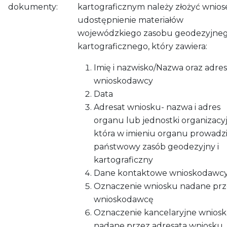
dokumenty:
kartograficznym należy złożyć wnios
udostępnienie materiałów
wojewódzkiego zasobu geodezyjneg
kartograficznego, który zawiera:
Imię i nazwisko/Nazwa oraz adres
wnioskodawcy
Data
Adresat wniosku- nazwa i adres
organu lub jednostki organizacyj
która w imieniu organu prowadz
państwowy zasób geodezyjny i
kartograficzny
Dane kontaktowe wnioskodawc
Oznaczenie wniosku nadane prz
wnioskodawcę
Oznaczenie kancelaryjne wnios
nadane przez adresata wniosku