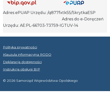
Adres ePUAP Urzędu: /q877fxtk55/SkrytkaESP
Adres do e-Doręczeń
Urzędu: AE:PL-66703-73759-IGTUV-14
Polityka prywatności
Klauzula informacyjna RODO
Deklaracja dostępności
Instrukcja obsługi BIP
© 2026 Samorząd Województwa Opolskiego