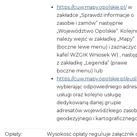
https://cuw.mapy.opolskie.pl/
w
zakładce „Sprawdź informacje o
zasobie i zamów” następnie
„Województwo Opolskie”. Kolejn
należy wejść w zakładkę „Mapy”
(boczne lewe menu) i zaznaczyć
kafel WZGIK Wniosek W) , nastę
z zakładkę „Legenda” (prawe
boczne menu) lub
https://cuw.mapy.opolskie.pl/eusl
wybierając odpowiedniego adres
usługi oraz kolejno usługę
dedykowaną danej grupie
adresatów wojewódzkiego zaso
geodezyjnego i kartograficznego
Opłaty:
Wysokość opłaty reguluje załącznik 