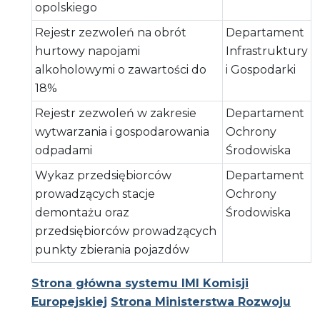
opolskiego
Rejestr zezwoleń na obrót
Departament
hurtowy napojami
Infrastruktury
alkoholowymi o zawartości do
i Gospodarki
18%
Rejestr zezwoleń w zakresie
Departament
wytwarzania i gospodarowania
Ochrony
odpadami
Środowiska
Wykaz przedsiębiorców
Departament
prowadzących stacje
Ochrony
demontażu oraz
Środowiska
przedsiębiorców prowadzących
punkty zbierania pojazdów
Strona główna systemu IMI Komisji
Europejskiej
Strona Ministerstwa Rozwoju