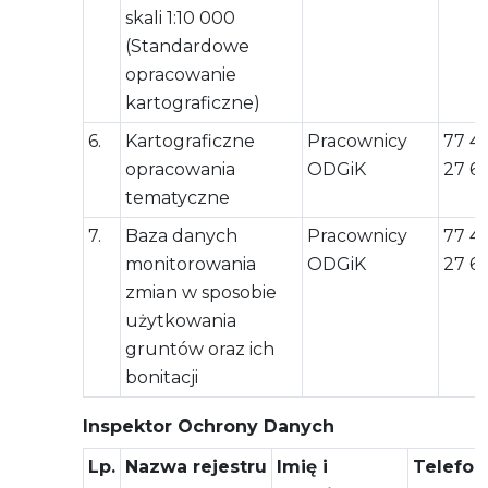
skali 1:10 000
(Standardowe
opracowanie
kartograficzne)
6.
Kartograficzne
Pracownicy
77 4
opracowania
ODGiK
27 6
tematyczne
7.
Baza danych
Pracownicy
77 4
monitorowania
ODGiK
27 6
zmian w sposobie
użytkowania
gruntów oraz ich
bonitacji
Inspektor Ochrony Danych
Lp.
Nazwa rejestru
Imię i
Telefon