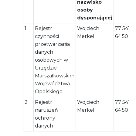
nazwisko
osoby
dysponującej
1.
Rejestr
Wojciech
77 541
czynności
Merkel
64 50
przetwarzania
danych
osobowych w
Urzędzie
Marszałkowskim
Województwa
Opolskiego
2.
Rejestr
Wojciech
77 541
naruszeń
Merkel
64 50
ochrony
danych