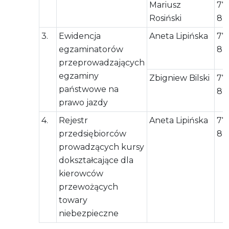
Mariusz
77
Rosiński
82
3.
Ewidencja
Aneta Lipińska
77
egzaminatorów
82
przeprowadzających
egzaminy
Zbigniew Bilski
77
państwowe na
82
prawo jazdy
4.
Rejestr
Aneta Lipińska
77
przedsiębiorców
82
prowadzących kursy
dokształcające dla
kierowców
przewożących
towary
niebezpieczne