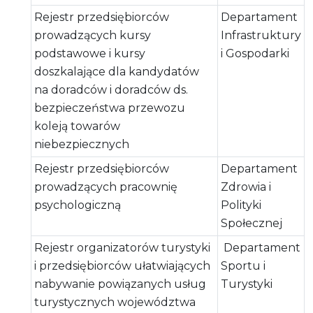
Rejestr przedsiębiorców
Departament
prowadzących kursy
Infrastruktury
podstawowe i kursy
i Gospodarki
doszkalające dla kandydatów
na doradców i doradców ds.
bezpieczeństwa przewozu
koleją towarów
niebezpiecznych
Rejestr przedsiębiorców
Departament
prowadzących pracownię
Zdrowia i
psychologiczną
Polityki
Społecznej
Rejestr organizatorów turystyki
Departament
i przedsiębiorców ułatwiających
Sportu i
nabywanie powiązanych usług
Turystyki
turystycznych województwa