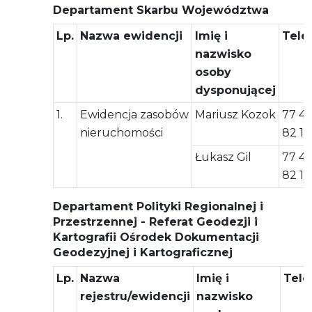
Departament Skarbu Województwa
Lp.
Nazwa ewidencji
Imię i
Tele
nazwisko
osoby
dysponującej
1.
Ewidencja zasobów
Mariusz Kozok
77 4
nieruchomości
82 15
Łukasz Gil
77 4
82 14
Departament Polityki Regionalnej i
Przestrzennej - Referat Geodezji i
Kartografii Ośrodek Dokumentacji
Geodezyjnej i Kartograficznej
Lp.
Nazwa
Imię i
Tele
rejestru/ewidencji
nazwisko