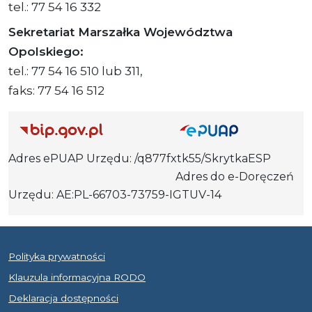
tel.: 77 54 16 332
Sekretariat Marszałka Województwa
Opolskiego:
tel.: 77 54 16 510 lub 311,
faks: 77 54 16 512
Adres ePUAP Urzędu: /q877fxtk55/SkrytkaESP
Adres do e-Doręczeń
Urzędu: AE:PL-66703-73759-IGTUV-14
Polityka prywatności
Klauzula informacyjna RODO
Deklaracja dostępności