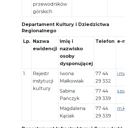
przewodników
górskich
Departament Kultury i Dziedzictwa
Regionalnego
Lp.
Nazwa
Imię i
Telefon
e-ma
ewidencji
nazwisko
osoby
dysponującej
1.
Rejestr
Iwona
77 44
i.ma
instytucji
Małkowiak
29 332
kultury
Sabina
77 44
s.pa
Pańczyk
29 339
Magdalena
77 44
m.ka
Kąciak
29 339