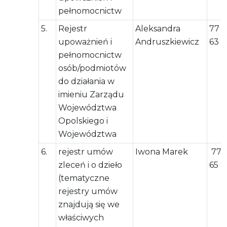
pełnomocnictw
5.
Rejestr
Aleksandra
77 5
upoważnień i
Andruszkiewicz
63 
pełnomocnictw
osób/podmiotów
do działania w
imieniu Zarządu
Województwa
Opolskiego i
Województwa
6.
rejestr umów
Iwona Marek
77 
zleceń i o dzieło
65 8
(tematyczne
rejestry umów
znajdują się we
właściwych