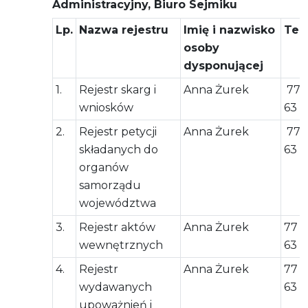
Administracyjny, Biuro Sejmiku
Lp.
Nazwa rejestru
Imię i nazwisko
Tel
osoby
dysponującej
1.
Rejestr skarg i
Anna Żurek
77 
wniosków
63 
2.
Rejestr petycji
Anna Żurek
77 
składanych do
63 
organów
samorządu
województwa
3.
Rejestr aktów
Anna Żurek
77 5
wewnętrznych
63 
4.
Rejestr
Anna Żurek
77 5
wydawanych
63 
upoważnień i