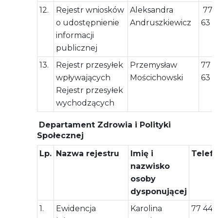
12.
Rejestr wniosków
Aleksandra
77 
o udostępnienie
Andruszkiewicz
63 
informacji
publicznej
13.
Rejestr przesyłek
Przemysław
77 5
wpływających
Mościchowski
63 3
Rejestr przesyłek
wychodzących
Departament Zdrowia i Polityki
Społecznej
Lp.
Nazwa rejestru
Imię i
Telef
nazwisko
osoby
dysponującej
1.
Ewidencja
Karolina
77 444