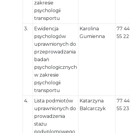
zakresie
psychologii
transportu
3.
Ewidencja
Karolina
77 444
psychologów
Gumienna
55 22
uprawnionych do
przeprowadzania
badań
psychologicznych
w zakresie
psychologii
transportu
4.
Lista podmiotów
Katarzyna
77 444
uprawnionych do
Balcarczyk
55 23
prowadzenia
stażu
podyplomowego