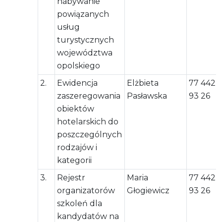
nabywanie
powiązanych
usług
turystycznych
województwa
opolskiego
2.
Ewidencja
Elżbieta
77 442
zaszeregowania
Pasławska
93 26
obiektów
hotelarskich do
poszczególnych
rodzajów i
kategorii
3.
Rejestr
Maria
77 442
organizatorów
Głogiewicz
93 26
szkoleń dla
kandydatów na