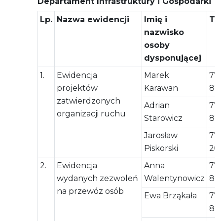
Departament Infrastruktury i Gospodarki
Lp.
Nazwa ewidencji
Imię i
Te
nazwisko
osoby
dysponującej
1.
Ewidencja
Marek
77
projektów
Karawan
82
zatwierdzonych
Adrian
77
organizacji ruchu
Starowicz
82
Jarosław
77
Piskorski
20
2.
Ewidencja
Anna
77
wydanych zezwoleń
Walentynowicz
82
na przewóz osób
Ewa Brząkała
77
82 