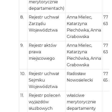
merytorycznie
departamentach)
8.
Rejestr uchwał
Anna Mielec,
77 5
Zarządu
Katarzyna
63 1
Województwa
Piechówka, Anna
Grabowska
9.
Rejestr aktów
Anna Mielec,
77 5
prawa
Katarzyna
63 1
miejscowego
Piechówka, Anna
Grabowska
10.
Rejestr uchwał
Radosław
77 5
Sejmiku
Nowosielecki
65 5
Województwa
11.
Rejestr poleceń
właściwe
wyjazdów
merytorycznie
służbowych
departamenty