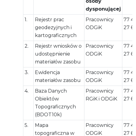
osoby
dysponującej
1.
Rejestr prac
Pracownicy
77 4
geodezyjnych i
ODGiK
27 6
kartograficznych
2.
Rejestr wniosków o
Pracownicy
77 4
udostępnienie
ODGiK
27 6
materiałów zasobu
3.
Ewidencja
Pracownicy
77 4
materiałów zasobu
ODGiK
27 6
4.
Baza Danych
Pracownicy
77 4
Obiektów
RGiK i ODGiK
27 6
Topograficznych
(BDOT10k)
5.
Mapa
Pracownicy
77 4
topograficzna w
ODGiK
27 6