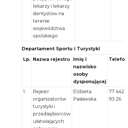
lekarzy i lekarzy
dentystów na
terenie
województwa
opolskiego
Departament Sportu i Turystyki
Lp.
Nazwa rejestru
Imię i
Telefon
nazwisko
osoby
dysponującej
1.
Rejestr
Elżbieta
77 442
organizatorów
Pasławska
93 26
turystyki i
przedsiębiorców
ułatwiających