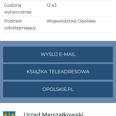
Godzina
12:43
wytworzenia:
Podmiot
Województwo Opolskie
udostępniający:
NA
WYŚLIJ E-MAIL
ADRES
UMWO@OPOLSKI
KSIĄŻKA TELEADRESOWA
OPOLSKIE.PL
Urząd
Marszałkowski