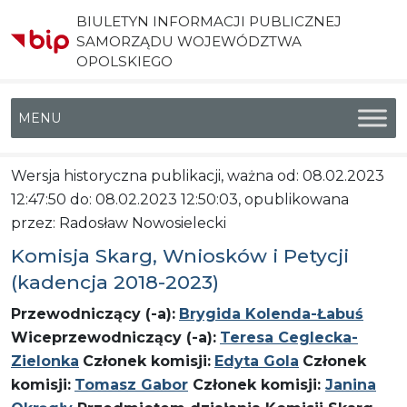
BIULETYN INFORMACJI PUBLICZNEJ
SAMORZĄDU WOJEWÓDZTWA
OPOLSKIEGO
Menu główne
Wersja historyczna publikacji, ważna od: 08.02.2023
12:47:50 do: 08.02.2023 12:50:03, opublikowana
przez: Radosław Nowosielecki
Komisja Skarg, Wniosków i Petycji
(kadencja 2018-2023)
Przewodniczący (-a):
Brygida Kolenda-Łabuś
Wiceprzewodniczący (-a):
Teresa Ceglecka-
Zielonka
Członek komisji:
Edyta Gola
Członek
komisji:
Tomasz Gabor
Członek komisji:
Janina