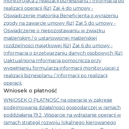
monitorująca z realizacji biznesplanu / Informacja po
realizacji operacji (6z)
Zał. 4 do umowy -
Oświadczenie małżonka Beneficjenta o wyrażeniu
zgody na zawarcie umowy (6z)
Zał. 5 do umowy -
Oświadczenie o niepozostawaniu w związku
małżeńskim / o ustanowionej małżeńskiej
rozdzielności majątkowej (6z)
Zał. 6 do umowy -
Informacja o przetwarzaniu danych osobowych (6z)
Uaktualniona Informacja pomocnicza przy
wypełnianiu formularza informacji monitorującej z
realizacji biznesplanu / Informacji po realizacji
operacji.
Wniosek o płatność
WNIOSEK O PŁATNOŚĆ na operacje w zakresie
podejmowania działalności gospodarczej w ramach
poddziałania 19.2 „Wsparcie na wdrażanie operacji w
ramach strategii rozwoju lokalnego kierowanego