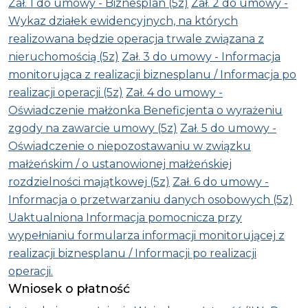
Zał. 1 do umowy - Biznesplan (5z)
Zał. 2 do umowy -
Wykaz działek ewidencyjnych, na których
realizowana będzie operacja trwale związana z
nieruchomością (5z)
Zał. 3 do umowy - Informacja
monitorująca z realizacji biznesplanu / Informacja po
realizacji operacji (5z)
Zał. 4 do umowy -
Oświadczenie małżonka Beneficjenta o wyrażeniu
zgody na zawarcie umowy (5z)
Zał. 5 do umowy -
Oświadczenie o niepozostawaniu w związku
małżeńskim / o ustanowionej małżeńskiej
rozdzielności majątkowej (5z)
Zał. 6 do umowy -
Informacja o przetwarzaniu danych osobowych (5z)
Uaktualniona Informacja pomocnicza przy
wypełnianiu formularza informacji monitorującej z
realizacji biznesplanu / Informacji po realizacji
operacji.
Wniosek o płatność