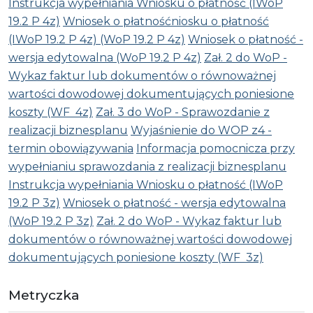
Instrukcja wypełniania Wniosku o płatność (IWoP
19.2 P 4z)
Wniosek o płatność
niosku o płatność
(IWoP 19.2 P 4z)
(WoP 19.2 P 4z)
Wniosek o płatność -
wersja edytowalna (WoP 19.2 P 4z)
Zał. 2 do WoP -
Wykaz faktur lub dokumentów o równoważnej
wartości dowodowej dokumentujących poniesione
koszty (WF 4z)
Zał. 3 do WoP - Sprawozdanie z
realizacji biznesplanu
Wyjaśnienie do WOP z4 -
termin obowiązywania
Informacja pomocnicza przy
wypełnianiu sprawozdania z realizacji biznesplanu
Instrukcja wypełniania Wniosku o płatność (IWoP
19.2 P 3z)
Wniosek o płatność - wersja edytowalna
(WoP 19.2 P 3z)
Zał. 2 do WoP - Wykaz faktur lub
dokumentów o równoważnej wartości dowodowej
dokumentujących poniesione koszty (WF 3z)
Metryczka