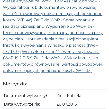
wersja edytowalna (WoP 19.2 P 4z)
Zał. 2 do WoP -
Wykaz faktur lub dokumentów o równoważnej
wartości dowodowej dokumentujących poniesione
koszty (WF 4z)
Zał. 3 do WoP - Sprawozdanie z
realizacji biznesplanu
Wyjaśnienie do WOP z4 -
termin obowiązywania
Informacja pomocnicza przy
wypełnianiu sprawozdania z realizacji biznesplanu
Instrukcja wypełniania Wniosku o płatność (IWoP
19.2 P 3z)
Wniosek o płatność - wersja edytowalna
(WoP 19.2 P 3z)
Zał. 2 do WoP - Wykaz faktur lub
dokumentów o równoważnej wartości dowodowej
dokumentujących poniesione koszty (WF 3z)
Metryczka
Dokument wytworzył:
Piotr Kobiela
Data wytworzenia:
28.07.2016