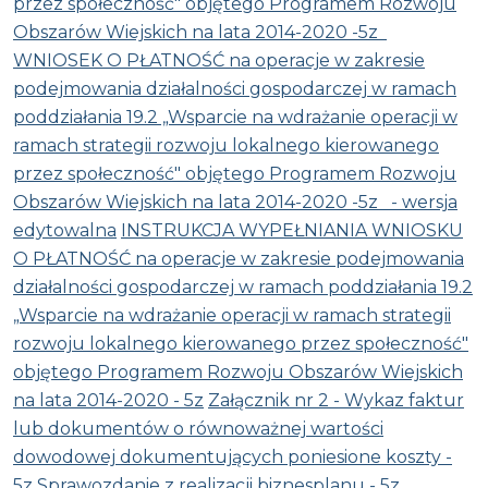
przez społeczność" objętego Programem Rozwoju
Obszarów Wiejskich na lata 2014-2020 -5z
WNIOSEK O PŁATNOŚĆ na operacje w zakresie
podejmowania działalności gospodarczej w ramach
poddziałania 19.2 „Wsparcie na wdrażanie operacji w
ramach strategii rozwoju lokalnego kierowanego
przez społeczność" objętego Programem Rozwoju
Obszarów Wiejskich na lata 2014-2020 -5z - wersja
edytowalna
INSTRUKCJA WYPEŁNIANIA WNIOSKU
O PŁATNOŚĆ na operacje w zakresie podejmowania
działalności gospodarczej w ramach poddziałania 19.2
„Wsparcie na wdrażanie operacji w ramach strategii
rozwoju lokalnego kierowanego przez społeczność"
objętego Programem Rozwoju Obszarów Wiejskich
na lata 2014-2020 - 5z
Załącznik nr 2 - Wykaz faktur
lub dokumentów o równoważnej wartości
dowodowej dokumentujących poniesione koszty -
5z
Sprawozdanie z realizacji biznesplanu - 5z