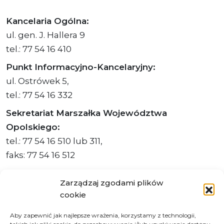
Kancelaria Ogólna:
ul. gen. J. Hallera 9
tel.: 77 54 16 410
Punkt Informacyjno-Kancelaryjny:
ul. Ostrówek 5,
tel.: 77 54 16 332
Sekretariat Marszałka Województwa
Opolskiego:
tel.: 77 54 16 510 lub 311,
faks: 77 54 16 512
Zarządzaj zgodami plików
cookie
Adres ePUAP Urzędu: /q877fxtk55/SkrytkaESP
Aby zapewnić jak najlepsze wrażenia, korzystamy z technologii,
Adres do e-Doręczeń