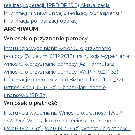
realizacji operacji (IPRB BP 19.2)
Aktualizacja
Informacji monitorującej z realizacji biznesplanu /
Informacja po realizacji operacji
ARCHIWUM
Wniosek o przyznanie pomocy
Instrukcja wypełniania wniosku o przyznanie
pomocy (3z ze zm. 01.12.2017)
Instrukcja wypełniania
wniosku o przyznanie pomocy (4z)
Formularz
wniosku o przyznanie pomocy (WoPP 19.2 P 3z)
Informacje pomocnicze do Biznes Planu (IP P_3z)
Biznes Plan (BP_P_3z)
Biznes Plan - tabele
finansowe (BP 3z)
Wniosek o płatność
Instrukcja wypełniania Wniosku o płatność (IWoP
19.2 P 4z)
Wniosek o płatność
niosku o płatność
(IWoP 19.2 P 4z)
(WoP 19.2 P 4z)
Wniosek o płatność -