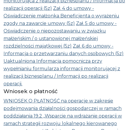
monitorująca z realizacji biznesplanu / Informacja po
realizacji operacji (5z)
Zał. 4 do umowy -
Oświadczenie małżonka Beneficjenta o wyrażeniu
zgody na zawarcie umowy (5z)
Zał. 5 do umowy -
Oświadczenie o niepozostawaniu w związku
małżeńskim / o ustanowionej małżeńskiej
rozdzielności majątkowej (5z)
Zał. 6 do umowy -
Informacja o przetwarzaniu danych osobowych (5z)
Uaktualniona Informacja pomocnicza przy
wypełnianiu formularza informacji monitorującej z
realizacji biznesplanu / Informacji po realizacji
operacji.
Wniosek o płatność
WNIOSEK O PŁATNOŚĆ na operacje w zakresie
podejmowania działalności gospodarczej w ramach
poddziałania 19.2 „Wsparcie na wdrażanie operacji w
ramach strategii rozwoju lokalnego kierowanego