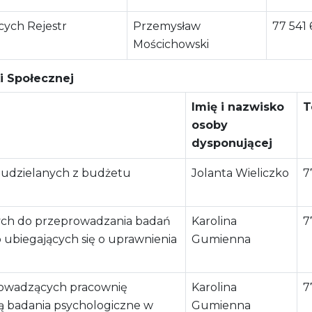
cych Rejestr
Przemysław
77 541 
Mościchowski
i Społecznej
Imię i nazwisko
T
osoby
dysponującej
 udzielanych z budżetu
Jolanta Wieliczko
7
ych do przeprowadzania badań
Karolina
7
b ubiegających się o uprawnienia
Gumienna
rowadzących pracownię
Karolina
7
ą badania psychologiczne w
Gumienna