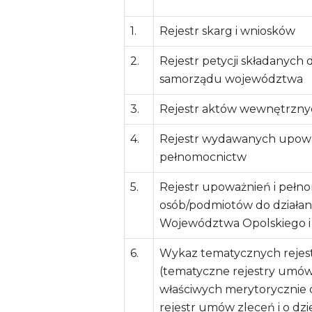
1.
Rejestr skarg i wniosków
2.
Rejestr petycji składanych
samorządu województwa
3.
Rejestr aktów wewnętrzny
4.
Rejestr wydawanych upowa
pełnomocnictw
5.
Rejestr upoważnień i pełn
osób/podmiotów do działan
Województwa Opolskiego 
6.
Wykaz tematycznych reje
(tematyczne rejestry umów
właściwych merytorycznie
rejestr umów zleceń i o dzi