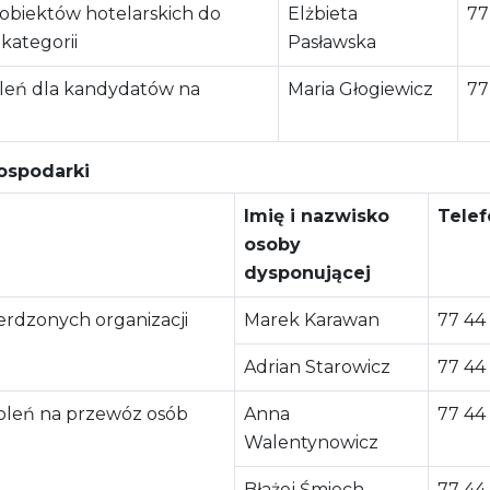
obiektów hotelarskich do
Elżbieta
77
kategorii
Pasławska
oleń dla kandydatów na
Maria Głogiewicz
77
Gospodarki
Imię i nazwisko
Telef
osoby
dysponującej
erdzonych organizacji
Marek Karawan
77 44
Adrian Starowicz
77 44
leń na przewóz osób
Anna
77 44
Walentynowicz
Błażej Śmiech
77 44