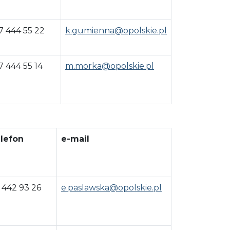
7 444 55 22
k.gumienna@opolskie.pl
7 444 55 14
m.morka@opolskie.pl
lefon
e-mail
 442 93 26
e.paslawska@opolskie.pl