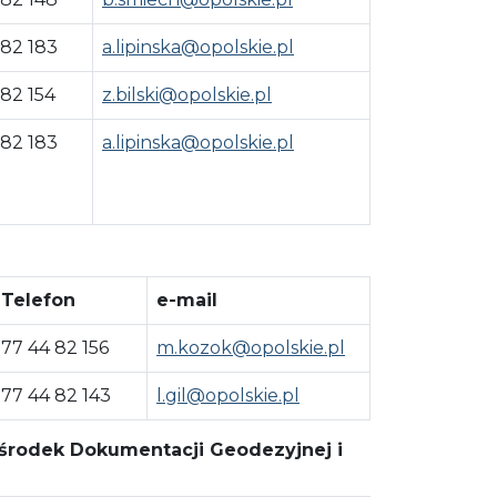
 82 183
a.lipinska@opolskie.pl
 82 154
z.bilski@opolskie.pl
 82 183
a.lipinska@opolskie.pl
Telefon
e-mail
77 44 82 156
m.kozok@opolskie.pl
77 44 82 143
l.gil@opolskie.pl
 Ośrodek Dokumentacji Geodezyjnej i