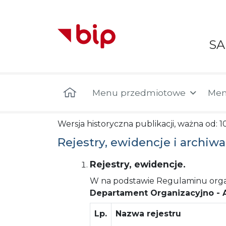
S
Menu główne
Menu przedmiotowe
Men
Wersja historyczna publikacji, ważna od: 
Rejestry, ewidencje i archiwa
Rejestry, ewidencje.
W na podstawie Regulaminu organ
Departament Organizacyjno - A
Lp.
Nazwa rejestru