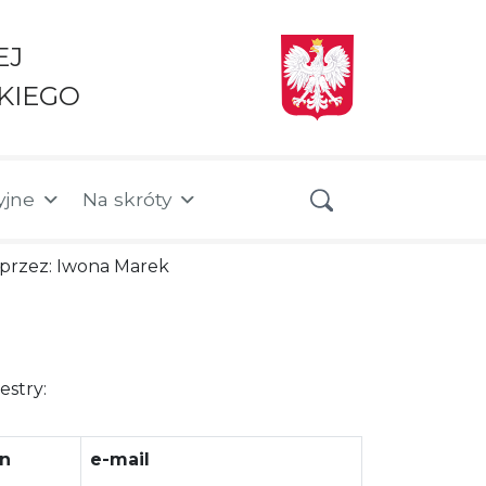
EJ
KIEGO
yjne
Na skróty
a przez: Iwona Marek
stry:
on
e-mail