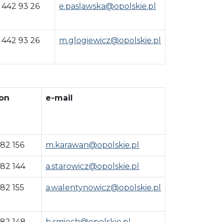
 442 93 26
e.paslawska@opolskie.pl
 442 93 26
m.glogiewicz@opolskie.pl
on
e-mail
 82 156
m.karawan@opolskie.pl
 82 144
a.starowicz@opolskie.pl
 82 155
a.walentynowicz@opolskie.pl
 82 148
b.smiech@opolskie.pl