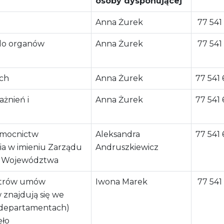
osoby dysponującej
Anna Żurek
77 541
 do organów
Anna Żurek
77 541
ch
Anna Żurek
77 541 
żnień i
Anna Żurek
77 541 
omocnictw
Aleksandra
77 541 
ia w imieniu Zarządu
Andruszkiewicz
i Województwa
strów umów
Iwona Marek
77 541
 znajdują się we
 departamentach)
eło