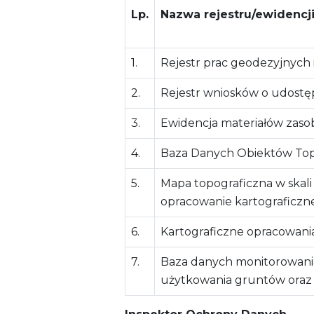
Lp.
Nazwa rejestru/ewidencj
1.
Rejestr prac geodezyjnych 
2.
Rejestr wniosków o udostę
3.
Ewidencja materiałów zas
4.
Baza Danych Obiektów To
5.
Mapa topograficzna w skali
opracowanie kartograficzn
6.
Kartograficzne opracowani
7.
Baza danych monitorowani
użytkowania gruntów oraz i