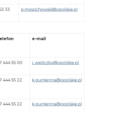
63 33
p.moscichowski@opolskie.pl
elefon
e-mail
7 444 55 00
j. wieliczko@opolskie.pl
7 444 55 22
k.gumienna@opolskie.pl
7 444 55 22
k.gumienna@opolskie.pl