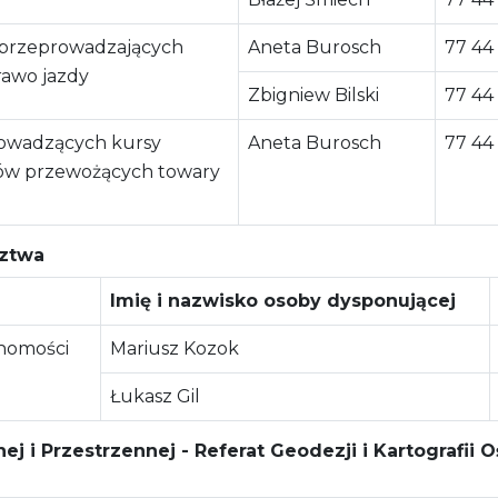
 przeprowadzających
Aneta Burosch
77 44
awo jazdy
Zbigniew Bilski
77 44
rowadzących kursy
Aneta Burosch
77 44
ców przewożących towary
ztwa
Imię i nazwisko osoby dysponującej
homości
Mariusz Kozok
Łukasz Gil
ej i Przestrzennej - Referat Geodezji i Kartografii