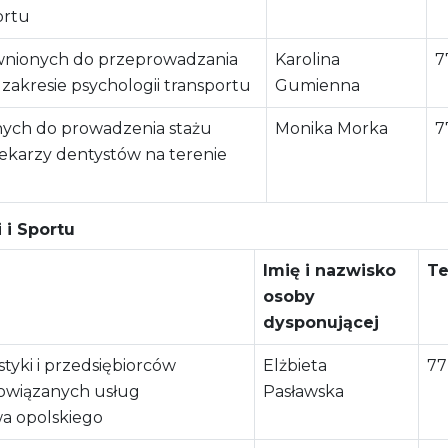
ortu
wnionych do przeprowadzania
Karolina
7
akresie psychologii transportu
Gumienna
nych do prowadzenia stażu
Monika Morka
7
ekarzy dentystów na terenie
 i Sportu
Imię i nazwisko
Te
osoby
dysponującej
tyki i przedsiębiorców
Elżbieta
77
owiązanych usług
Pasławska
a opolskiego