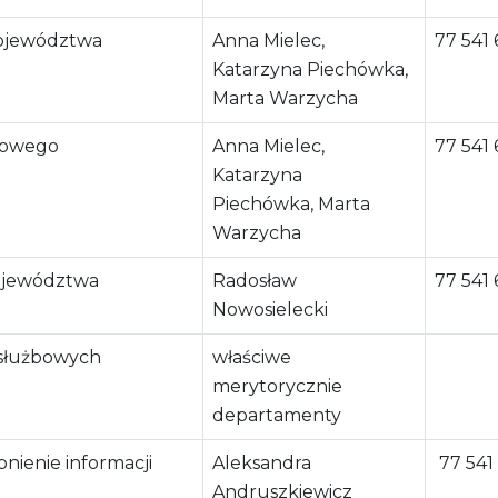
Województwa
Anna Mielec,
77 541 
Katarzyna Piechówka,
Marta Warzycha
scowego
Anna Mielec,
77 541 
Katarzyna
Piechówka, Marta
Warzycha
ojewództwa
Radosław
77 541 
Nowosielecki
 służbowych
właściwe
merytorycznie
departamenty
nienie informacji
Aleksandra
77 541
Andruszkiewicz