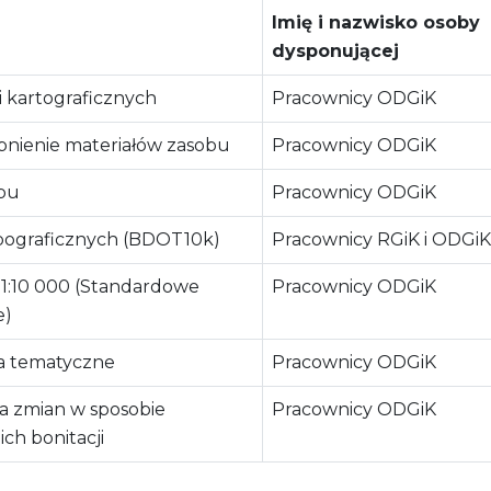
i
Imię i nazwisko osoby
dysponującej
i kartograficznych
Pracownicy ODGiK
pnienie materiałów zasobu
Pracownicy ODGiK
obu
Pracownicy ODGiK
pograficznych (BDOT10k)
Pracownicy RGiK i ODGiK
 1:10 000 (Standardowe
Pracownicy ODGiK
e)
a tematyczne
Pracownicy ODGiK
a zmian w sposobie
Pracownicy ODGiK
ch bonitacji