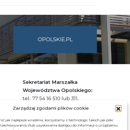
OPOLSKIE.PL
Sekretariat Marszałka
Województwa Opolskiego:
tel.: 77 54 16 510 lub 311,
faks: 77 54 16 512
Zarządzaj zgodami plików cookie
ć jak najlepsze wrażenia, korzystamy z technologii, takich jak pliki
przechowywania i/lub uzyskiwania dostępu do informacji o urządzeniu.
s ePUAP Urzędu: /q877fxtk55/SkrytkaESP