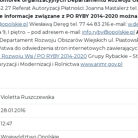
komórek organizacyjnych Departamentu Rozwoju Ob
27 Referat Autoryzacji Płatności: Joanna Mastalerz tel. 
e informacje związane z PO RYBY 2014-2020 można u
opolskie.pl
Wiesławą Deręg tel. 77 44 83 216 e-mail:
w.d
9, I piętro. – pod adresem e-mail:
info.ryby@opolskie.pl
epartament Rozwoju Obszarów Wiejskich ul. Piastowska
twa do odwiedzenia stron internetowych zawierających 
 i Rozwoju Wsi / PO RYBY 2014-2020
Grupy Rybackie – St
yzacji i Modernizacji i Rolnictwa
www.arimr.gov.pl
Violetta Ruszczewska
28.01.2016
12:47
Województwo Opolskie