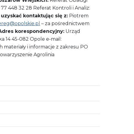
szarów Wiejskich:
Referat Obsługi
77 448 32 28 Referat Kontroli i Analiz:
zyskać kontaktując się z:
Piotrem
ereg@opolskie.pl
– za pośrednictwem
Adres korespondencyjny:
Urząd
 14 45-082 Opole e-mail:
materiały i informacje z zakresu PO
owarzyszenie Agrolinia