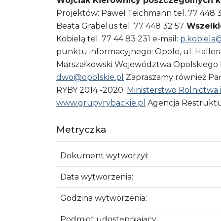
Wójciak
Kierownicy poszczególnych 
Projektów: Paweł Teichmann tel. 77 448 32 
Beata Grabelus tel. 77 448 32 57
Wszelki
Kobielą tel. 77 44 83 231 e-mail:
p.kobiela@
punktu informacyjnego: Opole, ul. Hallera 
Marszałkowski Województwa Opolskiego D
dwo@opolskie.pl
Zapraszamy również Pańs
RYBY 2014 -2020:
Ministerstwo Rolnictwa
www.grupyrybackie.pl
Agencja Restruktur
Metryczka
Dokument wytworzył:
Data wytworzenia:
Godzina wytworzenia:
Podmiot udostępniający: