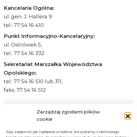
Kancelaria Ogólna:
ul. gen. J. Hallera 9
tel.: 77 54 16 410
Punkt Informacyjno-Kancelaryjny:
ul. Ostrówek 5,
tel.: 77 54 16 332
Sekretariat Marszałka Województwa
Opolskiego:
tel.: 77 54 16 510 lub 311,
faks: 77 54 16 512
Zarządzaj zgodami plików
cookie
Adres ePUAP Urzędu: /q877fxtk55/SkrytkaESP
Adres do e-Doręczeń
Aby zapewnić jak najlepsze wrażenia, korzystamy z technologii,
Urzędu: AE:PL-66703-73759-IGTUV-14