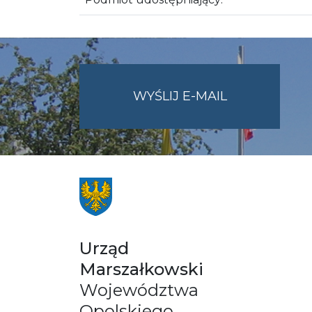
NA
WYŚLIJ E-MAIL
ADRES
UMWO@OPOL
Urząd
Marszałkowski
Województwa
Opolskiego