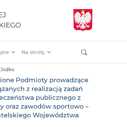
EJ
KIEGO
yjne
Na skróty
a Jodko
wnione Podmioty prowadzące
zanych z realizacją zadań
eczeństwa publicznego z
eży oraz zawodów sportowo –
watelskiego Województwa