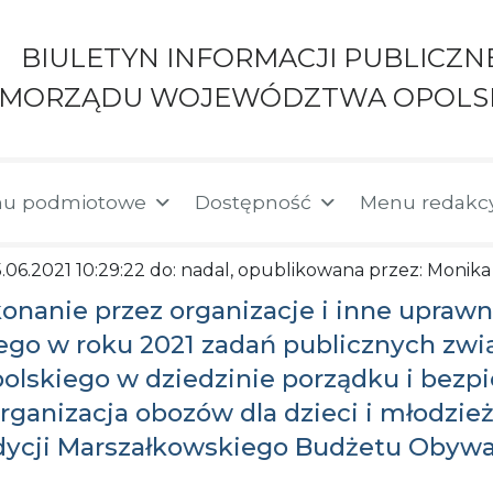
BIULETYN INFORMACJI PUBLICZN
AMORZĄDU WOJEWÓDZTWA OPOLS
u podmiotowe
Dostępność
Menu redakc
15.06.2021 10:29:22 do: nadal, opublikowana przez: Monik
konanie przez organizacje i inne upra
ego w roku 2021 zadań publicznych zwią
skiego w dziedzinie porządku i bezpi
„Organizacja obozów dla dzieci i młodzi
 edycji Marszałkowskiego Budżetu Oby