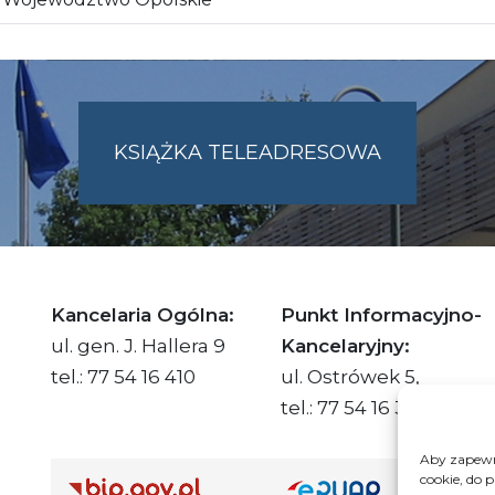
KSIĄŻKA TELEADRESOWA
SKIE.PL
Kancelaria Ogólna:
Punkt Informacyjno-
ul. gen. J. Hallera 9
Kancelaryjny:
tel.: 77 54 16 410
ul. Ostrówek 5,
tel.: 77 54 16 332
Aby zapewni
cookie, do 
Adre