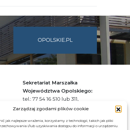
OPOLSKIE.PL
Sekretariat Marszałka
Województwa Opolskiego:
tel.: 77 54 16 510 lub 311,
faks: 77 54 16 512
Zarządzaj zgodami plików cookie
ć jak najlepsze wrażenia, korzystamy z technologii, takich jak pliki
przechowywania i/lub uzyskiwania dostępu do informacji o urządzeniu.
s ePUAP Urzędu: /q877fxtk55/SkrytkaESP