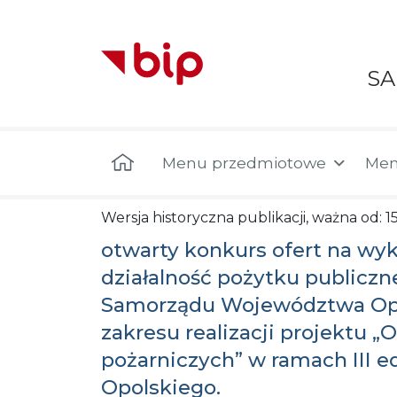
S
Menu główne
Menu przedmiotowe
Men
Wersja historyczna publikacji, ważna od: 
otwarty konkurs ofert na wy
działalność pożytku publiczn
Samorządu Województwa Opol
zakresu realizacji projektu 
pożarniczych” w ramach III
Opolskiego.