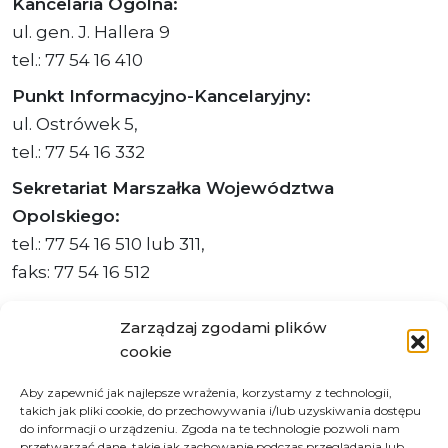
Kancelaria Ogólna:
ul. gen. J. Hallera 9
tel.: 77 54 16 410
Punkt Informacyjno-Kancelaryjny:
ul. Ostrówek 5,
tel.: 77 54 16 332
Sekretariat Marszałka Województwa
Opolskiego:
tel.: 77 54 16 510 lub 311,
faks: 77 54 16 512
Zarządzaj zgodami plików
cookie
Adres ePUAP Urzędu: /q877fxtk55/SkrytkaESP
Aby zapewnić jak najlepsze wrażenia, korzystamy z technologii,
Adres do e-Doręczeń
takich jak pliki cookie, do przechowywania i/lub uzyskiwania dostępu
Urzędu: AE:PL-66703-73759-IGTUV-14
do informacji o urządzeniu. Zgoda na te technologie pozwoli nam
przetwarzać dane, takie jak zachowanie podczas przeglądania lub