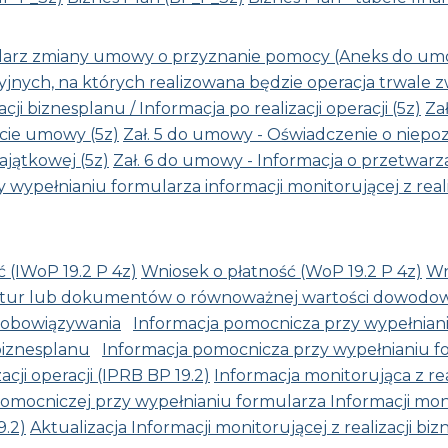
arz zmiany umowy o przyznanie pomocy (Aneks do um
jnych, na których realizowana będzie operacja trwale 
ji biznesplanu / Informacja po realizacji operacji (5z)
Za
cie umowy (5z)
Zał. 5 do umowy - Oświadczenie o niepo
ajątkowej (5z)
Zał. 6 do umowy - Informacja o przetwar
ypełnianiu formularza informacji monitorującej z realiza
 (IWoP 19.2 P 4z)
Wniosek o płatność (WoP 19.2 P 4z)
Wn
aktur lub dokumentów o równoważnej wartości dowodow
 obowiązywania
Informacja pomocnicza przy wypełnianiu
 biznesplanu
Informacja pomocnicza przy wypełnianiu fo
zacji operacji (IPRB BP 19.2)
Informacja monitorująca z rea
pomocniczej przy wypełnianiu formularza Informacji monit
9.2)
Aktualizacja Informacji monitorującej z realizacji biz