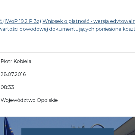
 (IWoP 19.2 P 3z)
Wniosek o płatność - wersja edytowaln
artości dowodowej dokumentujących poniesione koszt
Piotr Kobiela
28.07.2016
08:33
Województwo Opolskie