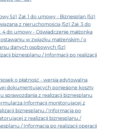
owy 5z)
Zał. 1 do umowy - Biznesplan (5z)
związana z nieruchomością (5z)
Zał. 3 do
ł. 4 do umowy - Oświadczenie małżonka
zostawaniu w związku małżeńskim / o
zaniu danych osobowych (5z)
cji biznesplanu / Informacji po realizacji
iosek o płatność - wersja edytowalna
ej dokumentujących poniesione koszty
 sprawozdania z realizacji biznesplanu
rmularza Informacji monitorującej z
lizacji biznesplanu / Informacja po
orującej z realizacji biznesplanu /
nesplanu / Informacja po realizacji operacji