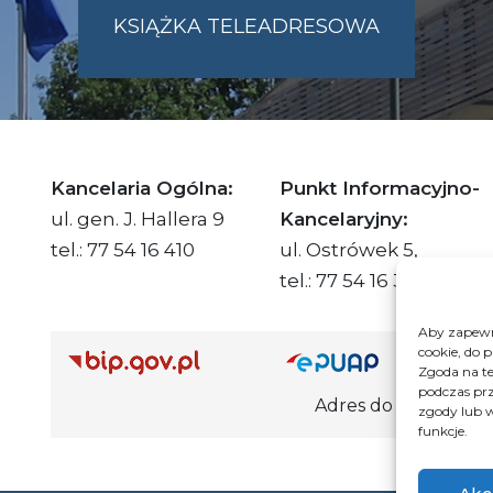
KSIĄŻKA TELEADRESOWA
SKIE.PL
Kancelaria Ogólna:
Punkt Informacyjno-
ul. gen. J. Hallera 9
Kancelaryjny:
tel.: 77 54 16 410
ul. Ostrówek 5,
tel.: 77 54 16 332
Aby zapewni
cookie, do 
Adre
Zgoda na te
podczas prz
Adres do e-Doręczeń Urzędu: AE
zgody lub w
funkcje.