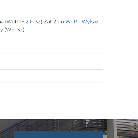
a (WoP 19.2 P 3z)
Zał. 2 do WoP - Wykaz
y (WF 3z)