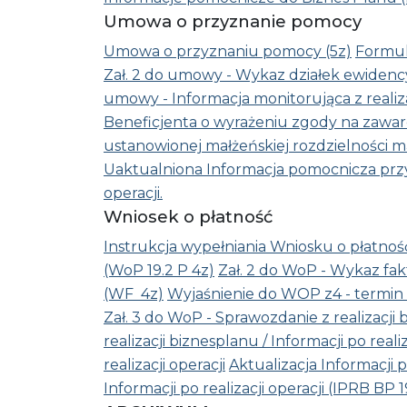
Umowa o przyznanie pomocy
Umowa o przyznaniu pomocy (5z)
Formul
Zał. 2 do umowy - Wykaz działek ewidency
umowy - Informacja monitorująca z realizac
Beneficjenta o wyrażeniu zgody na zawar
ustanowionej małżeńskiej rozdzielności m
Uaktualniona Informacja pomocnicza przy w
operacji.
Wniosek o płatność
Instrukcja wypełniania Wniosku o płatność
(WoP 19.2 P 4z)
Zał. 2 do WoP - Wykaz f
(WF 4z)
Wyjaśnienie do WOP z4 - termin
Zał. 3 do WoP - Sprawozdanie z realizacji
realizacji biznesplanu / Informacji po reali
realizacji operacji
Aktualizacja Informacji 
Informacji po realizacji operacji (IPRB BP 1