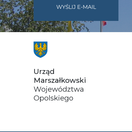
NA
WYŚLIJ E-MAIL
ADRES
UMWO@OPOL
Urząd
Marszałkowski
Województwa
Opolskiego