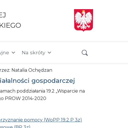
EJ
KIEGO
yjne
Na skróty
 przez: Natalia Ochędzan
iałalności gospodarczej
amach poddziałania 19.2 „Wsparcie na
tego PROW 2014-2020
rzyznanie pomocy (WoPP 19.2 P 3z)
ansowe (BP 3z)