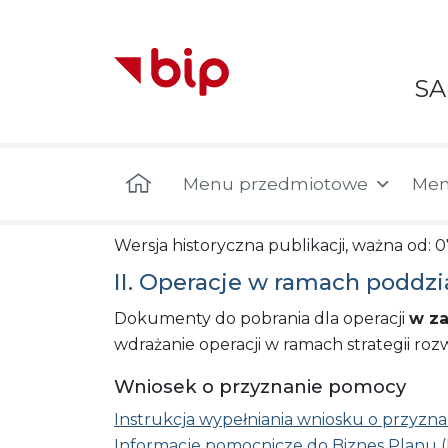
S
Menu główne
Menu przedmiotowe
Men
Wersja historyczna publikacji, ważna od: 0
II. Operacje w ramach poddzi
Dokumenty do pobrania dla operacji
w za
wdrażanie operacji w ramach strategii 
Wniosek o przyznanie pomocy
Instrukcja wypełniania wniosku o przyzna
Informacje pomocnicze do Biznes Planu (