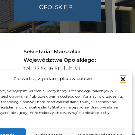
OPOLSKIE.PL
Sekretariat Marszałka
Województwa Opolskiego:
tel.: 77 54 16 510 lub 311,
faks: 77 54 16 512
Zarządzaj zgodami plików cookie
ć jak najlepsze wrażenia, korzystamy z technologii, takich jak pliki
przechowywania i/lub uzyskiwania dostępu do informacji o urządzeniu.
s ePUAP Urzędu: /q877fxtk55/SkrytkaESP
 technologie pozwoli nam przetwarzać dane, takie jak zachowanie
eglądania lub unikalne identyfikatory na tej stronie. Brak wyrażenia
:PL-66703-73759-IGTUV-14
ycofanie zgody może niekorzystnie wpłynąć na niektóre cechy i