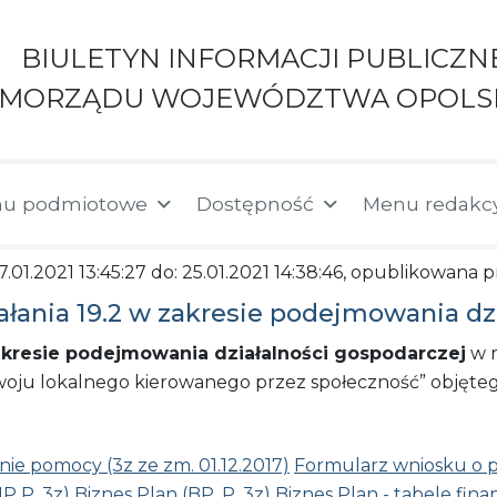
BIULETYN INFORMACJI PUBLICZN
AMORZĄDU WOJEWÓDZTWA OPOLS
u podmiotowe
Dostępność
Menu redakc
7.01.2021 13:45:27 do: 25.01.2021 14:38:46, opublikowana
ałania 19.2 w zakresie podejmowania dz
kresie podejmowania działalności gospodarczej
w r
rozwoju lokalnego kierowanego przez społeczność” obję
nie pomocy (3z ze zm. 01.12.2017)
Formularz wniosku o p
IP P_3z)
Biznes Plan (BP_P_3z)
Biznes Plan - tabele fin