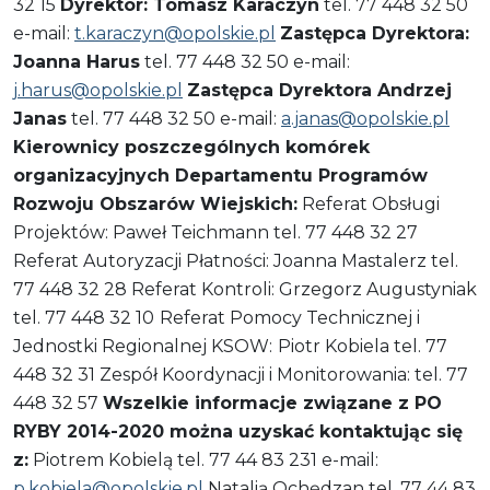
32 15
Dyrektor: Tomasz Karaczyn
tel. 77 448 32 50
e-mail:
t.karaczyn@opolskie.pl
Zastępca Dyrektora:
Joanna Harus
tel. 77 448 32 50 e-mail:
j.harus@opolskie.pl
Zastępca Dyrektora Andrzej
Janas
tel. 77 448 32 50 e-mail:
a.janas@opolskie.pl
Kierownicy poszczególnych komórek
organizacyjnych Departamentu Programów
Rozwoju Obszarów Wiejskich:
Referat Obsługi
Projektów: Paweł Teichmann tel. 77 448 32 27
Referat Autoryzacji Płatności: Joanna Mastalerz tel.
77 448 32 28 Referat Kontroli: Grzegorz Augustyniak
tel. 77 448 32 10
Referat Pomocy Technicznej i
Jednostki Regionalnej KSOW:
Piotr Kobiela tel. 77
448 32 31 Zespół Koordynacji i Monitorowania: tel. 77
448 32 57
Wszelkie informacje związane z PO
RYBY 2014-2020 można uzyskać kontaktując się
z:
Piotrem Kobielą tel. 77 44 83 231 e-mail:
p.kobiela@opolskie.pl
Natalią Ochędzan tel. 77 44 83