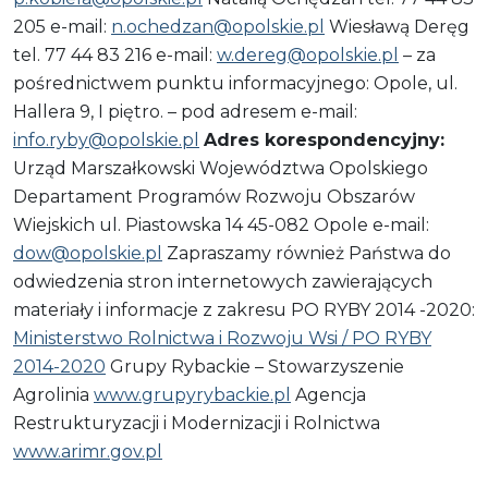
205 e-mail:
n.ochedzan@opolskie.pl
Wiesławą Deręg
tel. 77 44 83 216 e-mail:
w.dereg@opolskie.pl
– za
pośrednictwem punktu informacyjnego: Opole, ul.
Hallera 9, I piętro. – pod adresem e-mail:
info.ryby@opolskie.pl
Adres korespondencyjny:
Urząd Marszałkowski Województwa Opolskiego
Departament Programów Rozwoju Obszarów
Wiejskich ul. Piastowska 14 45-082 Opole e-mail:
dow@opolskie.pl
Zapraszamy również Państwa do
odwiedzenia stron internetowych zawierających
materiały i informacje z zakresu PO RYBY 2014 -2020:
Ministerstwo Rolnictwa i Rozwoju Wsi / PO RYBY
2014-2020
Grupy Rybackie – Stowarzyszenie
Agrolinia
www.grupyrybackie.pl
Agencja
Restrukturyzacji i Modernizacji i Rolnictwa
www.arimr.gov.pl