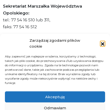
Sekretariat Marszałka Województwa
Opolskiego:
tel.: 77 54 16 510 lub 311,
faks: 77 54 16 512
Zarządzaj zgodami plików
cookie
Adres ePUAP Urzędu: /q877fxtk55/SkrytkaESP
Aby zapewnić jak najlepsze wrażenia, korzystamy z technologii,
Adres do e-Doręczeń
takich jak pliki cookie, do przechowywania i/lub uzyskiwania dostępu
Urzędu: AE:PL-66703-73759-IGTUV-14
do informacji o urządzeniu. Zgoda na te technologie pozwoli nam
przetwarzać dane, takie jak zachowanie podczas przeglądania lub
unikalne identyfikatory na tej stronie. Brak wyrażenia zgody lub
wycofanie zgody może niekorzystnie wpłynąć na niektóre cechy i
funkcje.
Polityka prywatności
Klauzula informacyjna RODO
Akceptuję
Deklaracja dostępności
Instrukcja obsługi BIP
Odmawiam