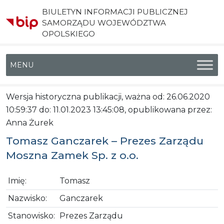
BIULETYN INFORMACJI PUBLICZNEJ
SAMORZĄDU WOJEWÓDZTWA
OPOLSKIEGO
Menu główne
Wersja historyczna publikacji, ważna od: 26.06.2020
10:59:37 do: 11.01.2023 13:45:08, opublikowana przez:
Anna Żurek
Tomasz Ganczarek – Prezes Zarządu
Moszna Zamek Sp. z o.o.
Imię:
Tomasz
Nazwisko:
Ganczarek
Stanowisko:
Prezes Zarządu