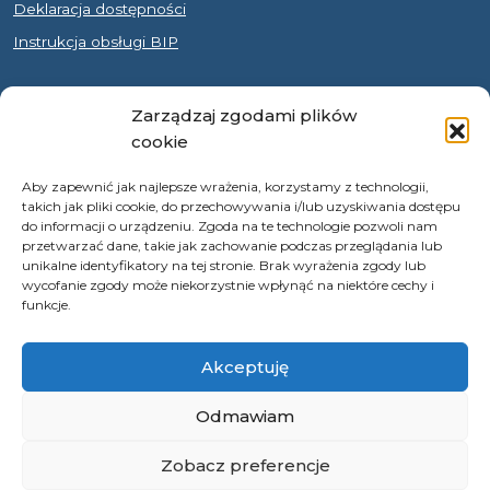
Deklaracja dostępności
Instrukcja obsługi BIP
© 2026 Samorząd Województwa Opolskiego
Zarządzaj zgodami plików
cookie
Aby zapewnić jak najlepsze wrażenia, korzystamy z technologii,
takich jak pliki cookie, do przechowywania i/lub uzyskiwania dostępu
do informacji o urządzeniu. Zgoda na te technologie pozwoli nam
przetwarzać dane, takie jak zachowanie podczas przeglądania lub
unikalne identyfikatory na tej stronie. Brak wyrażenia zgody lub
wycofanie zgody może niekorzystnie wpłynąć na niektóre cechy i
funkcje.
Akceptuję
Odmawiam
Zobacz preferencje