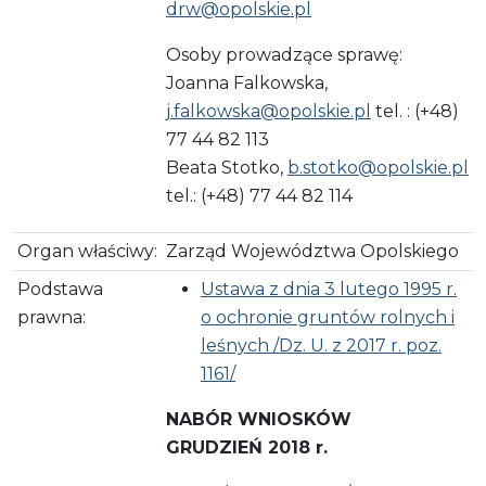
drw@opolskie.pl
Osoby prowadzące sprawę:
Joanna Falkowska,
j.falkowska@opolskie.pl
tel. : (+48)
77 44 82 113
Beata Stotko,
b.stotko@opolskie.pl
tel.: (+48) 77 44 82 114
Organ właściwy:
Zarząd Województwa Opolskiego
Podstawa
Ustawa z dnia 3 lutego 1995 r.
prawna:
o ochronie gruntów rolnych i
leśnych /Dz. U. z 2017 r. poz.
1161/
NABÓR WNIOSKÓW
GRUDZIEŃ 2018 r.