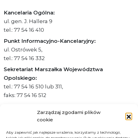
Kancelaria Ogólna:
ul. gen. J. Hallera 9
tel.: 77 54 16 410
Punkt Informacyjno-Kancelaryjny:
ul. Ostrówek 5,
tel.: 77 54 16 332
Sekretariat Marszałka Województwa
Opolskiego:
tel.: 77 54 16 510 lub 311,
faks: 77 54 16 512
Zarządzaj zgodami plików
cookie
Adres ePUAP Urzędu: /q877fxtk55/SkrytkaESP
Aby zapewnić jak najlepsze wrażenia, korzystamy z technologii,
Adres do e-Doręczeń
takich jak pliki cookie, do przechowywania i/lub uzyskiwania dostępu