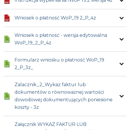
Instrukcja wypełniania IWoP 19.2 wersja 4z
Wniosek o płatność WoP_19 2_P_4z
Wniosek o płatność - wersja edytowalna
WoP_19_2_P_4z
Formularz wniosku o płatność WoP_19
2_P_3z_
Zalacznik_2_Wykaz faktur lub
dokumentów o równoważnej wartości
dowodowej dokumentujących poniesione
koszty - 3z
Załącznik WYKAZ FAKTUR LUB