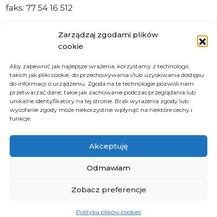
faks: 77 54 16 512
Zarządzaj zgodami plików
cookie
Adres ePUAP Urzędu: /q877fxtk55/SkrytkaESP
Aby zapewnić jak najlepsze wrażenia, korzystamy z technologii,
Adres do e-Doręczeń
takich jak pliki cookie, do przechowywania i/lub uzyskiwania dostępu
Urzędu: AE:PL-66703-73759-IGTUV-14
do informacji o urządzeniu. Zgoda na te technologie pozwoli nam
przetwarzać dane, takie jak zachowanie podczas przeglądania lub
unikalne identyfikatory na tej stronie. Brak wyrażenia zgody lub
wycofanie zgody może niekorzystnie wpłynąć na niektóre cechy i
funkcje.
Polityka prywatności
Klauzula informacyjna RODO
Akceptuję
Deklaracja dostępności
Instrukcja obsługi BIP
Odmawiam
Zobacz preferencje
© 2026 Samorząd Województwa Opolskiego
Polityka plików cookies