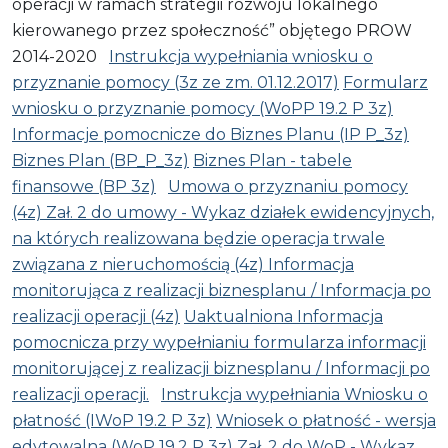
operacji w ramach strategii rozwoju lokalnego
kierowanego przez społeczność” objętego PROW
2014-2020
Instrukcja wypełniania wniosku o
przyznanie pomocy (3z ze zm. 01.12.2017)
Formularz
wniosku o przyznanie pomocy (WoPP 19.2 P 3z)
Informacje pomocnicze do Biznes Planu (IP P_3z)
Biznes Plan (BP_P_3z)
Biznes Plan - tabele
finansowe (BP 3z)
Umowa o przyznaniu pomocy
(4z)
Zał. 2 do umowy - Wykaz działek ewidencyjnych,
na których realizowana będzie operacja trwale
związana z nieruchomością (4z)
Informacja
monitorująca z realizacji biznesplanu / Informacja po
realizacji operacji (4z)
Uaktualniona Informacja
pomocnicza przy wypełnianiu formularza informacji
monitorującej z realizacji biznesplanu / Informacji po
realizacji operacji.
Instrukcja wypełniania Wniosku o
płatność (IWoP 19.2 P 3z)
Wniosek o płatność - wersja
edytowalna (WoP 19.2 P 3z)
Zał. 2 do WoP - Wykaz