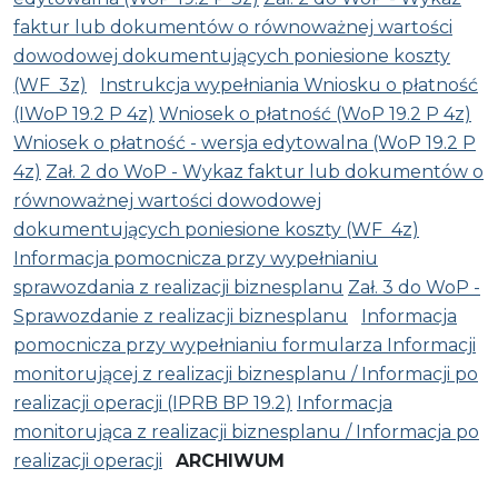
faktur lub dokumentów o równoważnej wartości
dowodowej dokumentujących poniesione koszty
(WF 3z)
Instrukcja wypełniania Wniosku o płatność
(IWoP 19.2 P 4z)
Wniosek o płatność (WoP 19.2 P 4z)
Wniosek o płatność - wersja edytowalna (WoP 19.2 P
4z)
Zał. 2 do WoP - Wykaz faktur lub dokumentów o
równoważnej wartości dowodowej
dokumentujących poniesione koszty (WF 4z)
Informacja pomocnicza przy wypełnianiu
sprawozdania z realizacji biznesplanu
Zał. 3 do WoP -
Sprawozdanie z realizacji biznesplanu
Informacja
pomocnicza przy wypełnianiu formularza Informacji
monitorującej z realizacji biznesplanu / Informacji po
realizacji operacji (IPRB BP 19.2)
Informacja
monitorująca z realizacji biznesplanu / Informacja po
realizacji operacji
ARCHIWUM