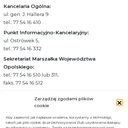
Kancelaria Ogólna:
ul. gen. J. Hallera 9
tel.: 77 54 16 410
Punkt Informacyjno-Kancelaryjny:
ul. Ostrówek 5,
tel.: 77 54 16 332
Sekretariat Marszałka Województwa
Opolskiego:
tel.: 77 54 16 510 lub 311,
faks: 77 54 16 512
Zarządzaj zgodami plików
cookie
Adres ePUAP Urzędu: /q877fxtk55/SkrytkaESP
Aby zapewnić jak najlepsze wrażenia, korzystamy z technologii,
Adres do e-Doręczeń
takich jak pliki cookie, do przechowywania i/lub uzyskiwania dostępu
Urzędu: AE:PL-66703-73759-IGTUV-14
do informacji o urządzeniu. Zgoda na te technologie pozwoli nam