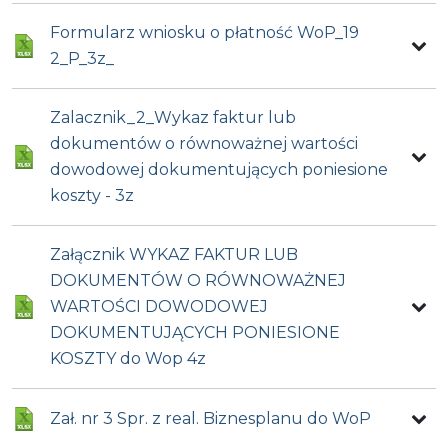
Formularz wniosku o płatność WoP_19
2_P_3z_
Zalacznik_2_Wykaz faktur lub
dokumentów o równoważnej wartości
dowodowej dokumentujących poniesione
koszty - 3z
Załącznik WYKAZ FAKTUR LUB
DOKUMENTÓW O RÓWNOWAŻNEJ
WARTOŚCI DOWODOWEJ
DOKUMENTUJĄCYCH PONIESIONE
KOSZTY do Wop 4z
Zał. nr 3 Spr. z real. Biznesplanu do WoP