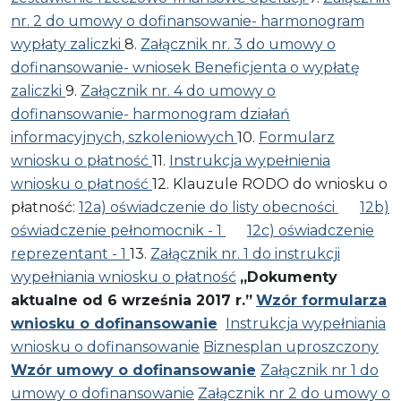
nr. 2 do umowy o dofinansowanie- harmonogram
wypłaty zaliczki
8.
Załącznik nr. 3 do umowy o
dofinansowanie- wniosek Beneficjenta o wypłatę
zaliczki
9.
Załącznik nr. 4 do umowy o
dofinansowanie- harmonogram działań
informacyjnych, szkoleniowych
10.
Formularz
wniosku o płatność
11.
Instrukcja wypełnienia
wniosku o płatność
12. Klauzule RODO do wniosku o
płatność:
12a) oświadczenie do listy obecności
12b)
oświadczenie pełnomocnik - 1
12c) oświadczenie
reprezentant - 1
13.
Załącznik nr. 1 do instrukcji
wypełniania wniosku o płatność
„Dokumenty
aktualne od 6 września 2017 r.”
Wzór formularza
wniosku o dofinansowanie
Instrukcja wypełniania
wniosku o dofinansowanie
Biznesplan uproszczony
Wzór umowy o dofinansowanie
Załącznik nr 1 do
umowy o dofinansowanie
Załącznik nr 2 do umowy o