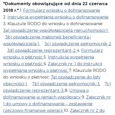
"Dokumenty obowiązujące od dnia 22 czerwca
2018 r."
1.
Formularz wniosku o dofinansowanie
2.
Instrukcja wypełniania wniosku o dofinansowanie
3. Klauzule RODO do wniosku o dofinansowanie:
3a) oświadczenie-współwłaściciela-nieruchomości-1
3b) oświadczenie małżonek beneficjenta i
współwłaściciela-1
3c) oświadczenie pełnomocnik-2
3d) oświadczenie reprezentant-2
4.
Formularz
wniosku o płatność
5.
Instrukcja wypełnienia
wniosku o płatność
6.
Załącznik nr. 1 do instrukcji
wypełniania wniosku o płatność
7. Klauzule RODO
do wniosku o płatność:
7a) oświadczenie do listy
obecności-1
7b) oświadczenie pełnomocnik-3
7c)
oświadczenie reprezentant-3
8.
Umowa o
dofinansowanie w ramach współpracy
9.
Załącznik nr
1 do umowy o dofinansowanie – zestawienie
rzeczowo-finansowe operacji
10.
Załącznik nr 2 do