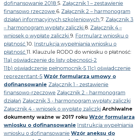
dofinansowanie 2018
5.
Załącznik 1 – zestawienie
finansowo rzeczowe
6.
Załącznik 2 – harmonogram
działań informacyjnych szkoleniowych
7.
Załącznik 3
– harmonogram wypłaty zaliczki
8.
Załącznik 4 –
wniosek o wypłatę zaliczki
9.
Formularz wniosku o
płatność
10.
Instrukcja wypełniania wniosku o
płatność
11. Klauzule RODO do wniosku o płatność:
11a) oświadczenie do listy obecności-2
11b) oświadczenie pełnomocnik-5
11c) oświadczenie
reprezentant-5
Wzór formularza umowy o
dofinansowanie
Załącznik 1 - zestawienie
finansowo-rzeczowe
Załącznik 2 - harmonogram
działań
Załącznik 3 - harmonogram wypłaty zaliczki
Załącznik 4 - wniosek o wypłatę zaliczki
Archiwalne
dokumenty ważne w 2017 roku
Wzór formularza
wniosku o dofinansowanie
Instrukcja wypełniania
wniosku o dofinansowanie
Wzór aneksu do