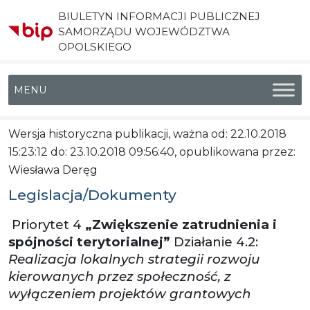
BIULETYN INFORMACJI PUBLICZNEJ
SAMORZĄDU WOJEWÓDZTWA
OPOLSKIEGO
Menu główne
Wersja historyczna publikacji, ważna od: 22.10.2018
15:23:12 do: 23.10.2018 09:56:40, opublikowana przez:
Wiesława Deręg
Legislacja/Dokumenty
Priorytet 4
„Zwiększenie zatrudnienia i
spójności terytorialnej”
Działanie 4.2:
Realizacja lokalnych strategii rozwoju
kierowanych przez społeczność, z
wyłączeniem projektów grantowych