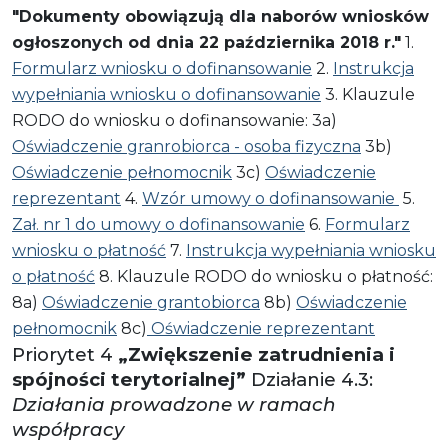
"Dokumenty obowiązują dla naborów wniosków
ogłoszonych od dnia 22 października 2018 r."
1.
Formularz wniosku o dofinansowanie
2.
Instrukcja
wypełniania wniosku o dofinansowanie
3. Klauzule
RODO do wniosku o dofinansowanie: 3a)
Oświadczenie granrobiorca - osoba fizyczna
3b)
Oświadczenie pełnomocnik
3c)
Oświadczenie
reprezentant
4.
Wzór umowy o dofinansowanie
5.
Zał. nr 1 do umowy o dofinansowanie
6.
Formularz
wniosku o płatność
7.
Instrukcja wypełniania wniosku
o płatność
8. Klauzule RODO do wniosku o płatność:
8a)
Oświadczenie grantobiorca
8b)
Oświadczenie
pełnomocnik
8c)
Oświadczenie reprezentant
Priorytet 4
„Zwiększenie zatrudnienia i
spójności terytorialnej”
Działanie 4.3:
Działania prowadzone w ramach
współpracy