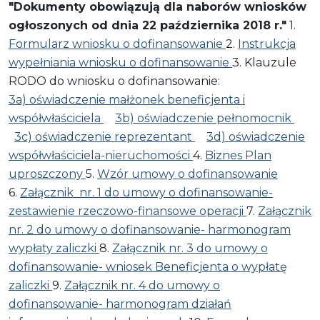
"Dokumenty obowiązują dla naborów wniosków
ogłoszonych od dnia 22 października 2018 r."
1.
Formularz wniosku o dofinansowanie
2.
Instrukcja
wypełniania wniosku o dofinansowanie
3. Klauzule
RODO do wniosku o dofinansowanie:
3a) oświadczenie małżonek beneficjenta i
współwłaściciela
3b) oświadczenie pełnomocnik
3c) oświadczenie reprezentant
3d) oświadczenie
współwłaściciela-nieruchomości
4.
Biznes Plan
uproszczony
5.
Wzór umowy o dofinansowanie
6.
Załącznik nr. 1 do umowy o dofinansowanie-
zestawienie rzeczowo-finansowe operacji
7.
Załącznik
nr. 2 do umowy o dofinansowanie- harmonogram
wypłaty zaliczki
8.
Załącznik nr. 3 do umowy o
dofinansowanie- wniosek Beneficjenta o wypłatę
zaliczki
9.
Załącznik nr. 4 do umowy o
dofinansowanie- harmonogram działań