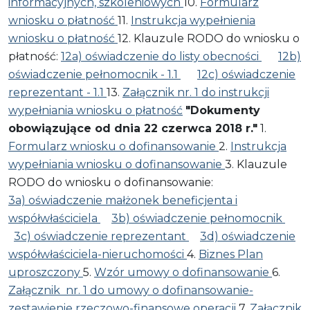
informacyjnych, szkoleniowych
10.
Formularz
wniosku o płatność
11.
Instrukcja wypełnienia
wniosku o płatność
12. Klauzule RODO do wniosku o
płatność:
12a) oświadczenie do listy obecności
12b)
oświadczenie pełnomocnik - 1.1
12c) oświadczenie
reprezentant - 1.1
13.
Załącznik nr. 1 do instrukcji
wypełniania wniosku o płatność
"Dokumenty
obowiązujące od dnia 22 czerwca 2018 r."
1.
Formularz wniosku o dofinansowanie
2.
Instrukcja
wypełniania wniosku o dofinansowanie
3. Klauzule
RODO do wniosku o dofinansowanie:
3a) oświadczenie małżonek beneficjenta i
współwłaściciela
3b) oświadczenie pełnomocnik
3c) oświadczenie reprezentant
3d) oświadczenie
współwłaściciela-nieruchomości
4.
Biznes Plan
uproszczony
5.
Wzór umowy o dofinansowanie
6.
Załącznik nr. 1 do umowy o dofinansowanie-
zestawienie rzeczowo-finansowe operacji
7.
Załącznik