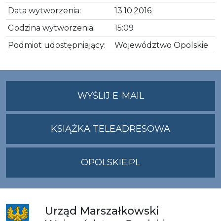
Data wytworzenia:
13.10.2016
Godzina wytworzenia:
15:09
Podmiot udostępniający:
Województwo Opolskie
NA
WYŚLIJ E-MAIL
ADRES
UMWO@OPOLSKI
KSIĄŻKA TELEADRESOWA
OPOLSKIE.PL
Urząd
Marszałkowski