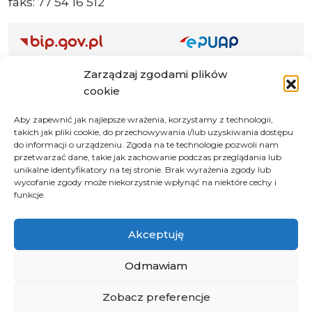
faks: 77 54 16 512
Adres ePUAP Urzędu: /q877fxtk55/SkrytkaESP
Zarządzaj zgodami plików
Adres do e-Doręczeń
cookie
Urzędu: AE:PL-66703-73759-IGTUV-14
Aby zapewnić jak najlepsze wrażenia, korzystamy z technologii,
takich jak pliki cookie, do przechowywania i/lub uzyskiwania dostępu
do informacji o urządzeniu. Zgoda na te technologie pozwoli nam
przetwarzać dane, takie jak zachowanie podczas przeglądania lub
Polityka prywatności
unikalne identyfikatory na tej stronie. Brak wyrażenia zgody lub
wycofanie zgody może niekorzystnie wpłynąć na niektóre cechy i
Klauzula informacyjna RODO
funkcje.
Deklaracja dostępności
Instrukcja obsługi BIP
Akceptuję
© 2026 Samorząd Województwa Opolskiego
Odmawiam
Zobacz preferencje