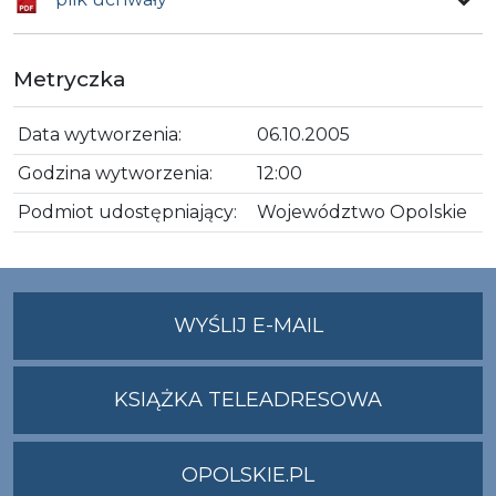
Metryczka
Data wytworzenia:
06.10.2005
Godzina wytworzenia:
12:00
Podmiot udostępniający:
Województwo Opolskie
NA
WYŚLIJ E-MAIL
ADRES
UMWO@OPOLSKI
KSIĄŻKA TELEADRESOWA
OPOLSKIE.PL