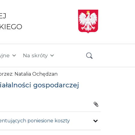
EJ
KIEGO
yjne
Na skróty
 przez: Natalia Ochędzan
iałalności gospodarczej
ntujących poniesione koszty