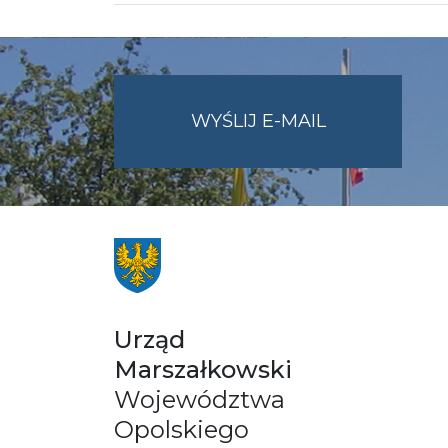
NA
WYŚLIJ E-MAIL
ADRES
UMWO@OPOL
Urząd
Marszałkowski
Województwa
Opolskiego