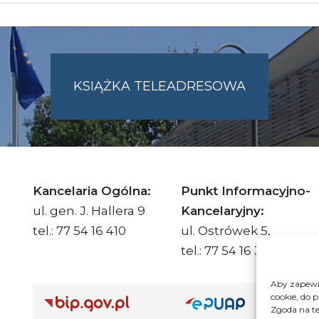
KSIĄŻKA TELEADRESOWA
SKIE.PL
Kancelaria Ogólna:
Punkt Informacyjno-
ul. gen. J. Hallera 9
Kancelaryjny:
tel.: 77 54 16 410
ul. Ostrówek 5,
tel.: 77 54 16 332
Aby zapewni
cookie, do 
Adre
Zgoda na te