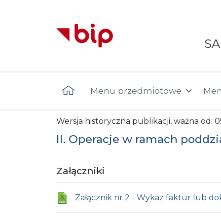
S
Menu główne
Menu przedmiotowe
Men
Wersja historyczna publikacji, ważna od: 
II. Operacje w ramach poddzi
Załączniki
Załącznik nr 2 - Wykaz faktur lub