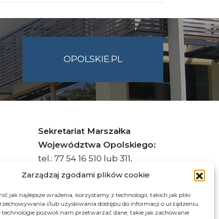
OPOLSKIE.PL
Sekretariat Marszałka
Województwa Opolskiego:
tel.: 77 54 16 510 lub 311,
faks: 77 54 16 512
Zarządzaj zgodami plików cookie
ć jak najlepsze wrażenia, korzystamy z technologii, takich jak pliki
przechowywania i/lub uzyskiwania dostępu do informacji o urządzeniu.
s ePUAP Urzędu: /q877fxtk55/SkrytkaESP
 technologie pozwoli nam przetwarzać dane, takie jak zachowanie