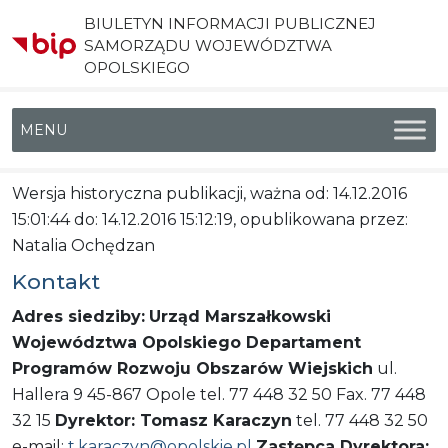
BIULETYN INFORMACJI PUBLICZNEJ
SAMORZĄDU WOJEWÓDZTWA
OPOLSKIEGO
Menu główne
Wersja historyczna publikacji, ważna od: 14.12.2016
15:01:44 do: 14.12.2016 15:12:19, opublikowana przez:
Natalia Ochędzan
Kontakt
Adres siedziby:
Urząd Marszałkowski
Województwa Opolskiego
Departament
Programów Rozwoju Obszarów Wiejskich
ul.
Hallera 9 45-867 Opole tel. 77 448 32 50 Fax. 77 448
32 15
Dyrektor: Tomasz Karaczyn
tel. 77 448 32 50
e-mail:
t.karaczyn@opolskie.pl
Zastępca Dyrektora: