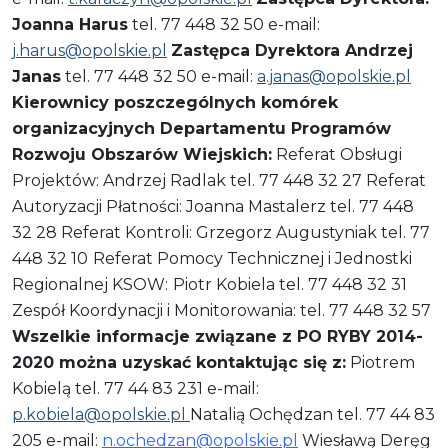
Joanna Harus
tel. 77 448 32 50 e-mail:
j.harus@opolskie.pl
Zastępca Dyrektora Andrzej
Janas
tel. 77 448 32 50 e-mail:
a.janas@opolskie.pl
Kierownicy poszczególnych komórek
organizacyjnych Departamentu Programów
Rozwoju Obszarów Wiejskich:
Referat Obsługi
Projektów: Andrzej Radlak tel. 77 448 32 27 Referat
Autoryzacji Płatności: Joanna Mastalerz tel. 77 448
32 28 Referat Kontroli: Grzegorz Augustyniak tel. 77
448 32 10
Referat Pomocy Technicznej i Jednostki
Regionalnej KSOW:
Piotr Kobiela tel. 77 448 32 31
Zespół Koordynacji i Monitorowania: tel. 77 448 32 57
Wszelkie informacje związane z PO RYBY 2014-
2020 można uzyskać kontaktując się z:
Piotrem
Kobielą tel. 77 44 83 231 e-mail:
p.kobiela@opolskie.pl
Natalią Ochędzan tel. 77 44 83
205 e-mail:
n.ochedzan@opolskie.
pl
Wiesławą Deręg