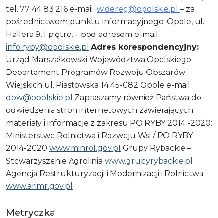
tel. 77 44 83 216 e-mail:
w.dereg@opolskie.pl
– za
pośrednictwem punktu informacyjnego: Opole, ul.
Hallera 9, I piętro. – pod adresem e-mail:
info.ryby@opolskie.pl
Adres korespondencyjny:
Urząd Marszałkowski Województwa Opolskiego
Departament Programów Rozwoju Obszarów
Wiejskich ul. Piastowska 14 45-082 Opole e-mail:
dow@opolskie.pl
Zapraszamy również Państwa do
odwiedzenia stron internetowych zawierających
materiały i informacje z zakresu PO RYBY 2014 -2020:
Ministerstwo Rolnictwa i Rozwoju Wsi / PO RYBY
2014-2020
www.minrol.gov.pl
Grupy Rybackie –
Stowarzyszenie Agrolinia
www.grupyrybackie.pl
Agencja Restrukturyzacji i Modernizacji i Rolnictwa
www.arimr.gov.pl
Metryczka