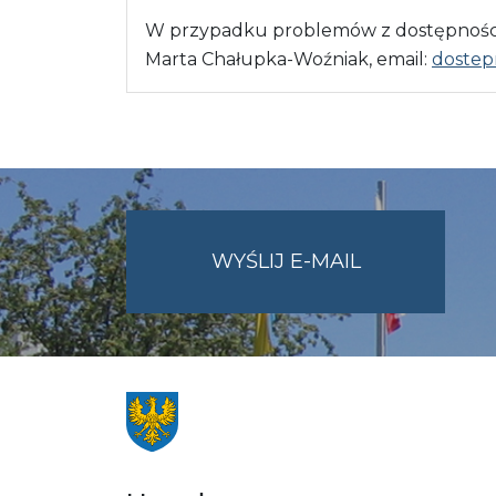
W przypadku problemów z dostępnością
Marta Chałupka-Woźniak, email:
dostep
NA
WYŚLIJ E-MAIL
ADRES
UMWO@OPOL