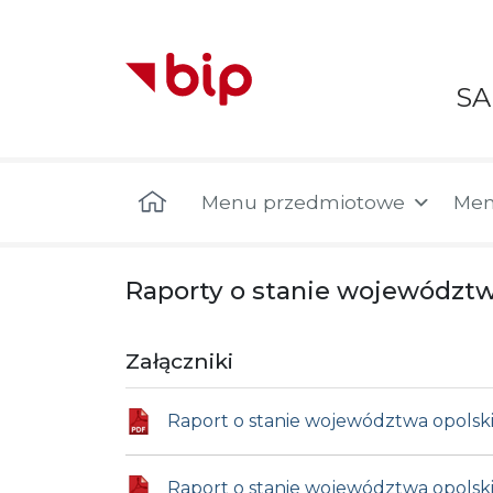
S
Menu główne
Menu przedmiotowe
Men
Raporty o stanie województw
Załączniki
Raport o stanie województwa opolsk
Raport o stanie województwa opolsk