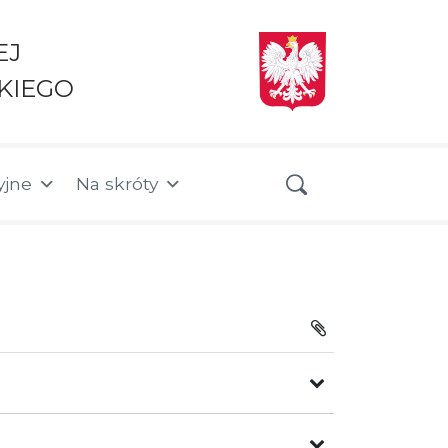
EJ
KIEGO
yjne
Na skróty