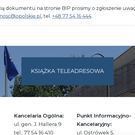
 dokumentu na stronie BIP prosimy o zgłoszenie uwag
nosc@opolskie.pl
, tel.
+48 77 54 16 444
.
KSIĄŻKA TELEADRESOWA
SKIE.PL
Kancelaria Ogólna:
Punkt Informacyjno-
ul. gen. J. Hallera 9
Kancelaryjny:
tel.: 77 54 16 410
ul. Ostrówek 5,